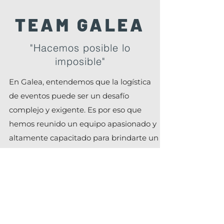
TEAM GALEA
"Hacemos posible lo
imposible"
En Galea, entendemos que la logística
de eventos puede ser un desafío
complejo y exigente. Es por eso que
hemos reunido un equipo apasionado y
altamente capacitado para brindarte un
servicio excepcional y hacer que tu
evento sea un éxito rotundo. Aquí tienes
algunas razones convincentes por las
cuales puedes confiar en nosotros para
manejar la logística de tu próximo
evento