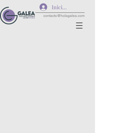
Iniciar sesión
contacto@holagalea.com