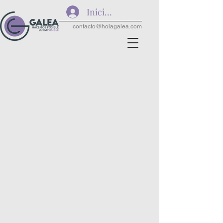
Iniciar sesión
contacto@holagalea.com