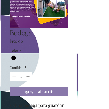
Bodega
Precio
$150.00
Color
*
Cantidad
*
Agregar al carrito
Una bodega para guardar