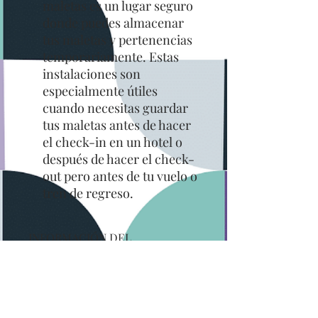
maletas es un lugar seguro
donde puedes almacenar
tus maletas y pertenencias
temporariamente. Estas
instalaciones son
especialmente útiles
cuando necesitas guardar
tus maletas antes de hacer
el check-in en un hotel o
después de hacer el check-
out pero antes de tu vuelo o
tren de regreso.
INFORMACIÓN DEL
PRODUCTO
Recuerda que las opciones y
POLÍTICA DE DEVOLUCIÓN Y
disponibilidad de bodegas para
REEMBOLSO
maletas pueden variar según la