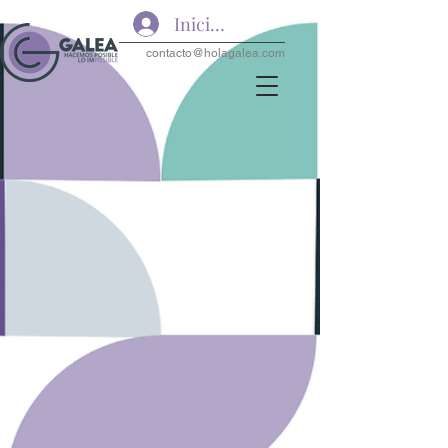
Iniciar sesión
contacto@holagalea.com