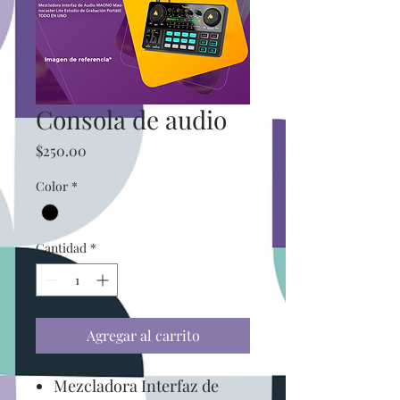
Consola de audio
Precio
$250.00
Color
*
Cantidad
*
Agregar al carrito
Mezcladora Interfaz de