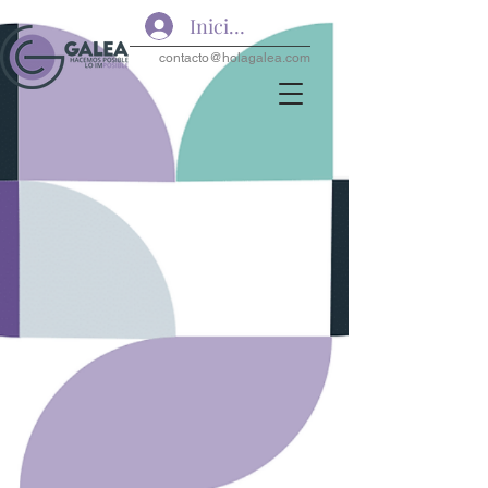
Iniciar sesión
contacto@holagalea.com